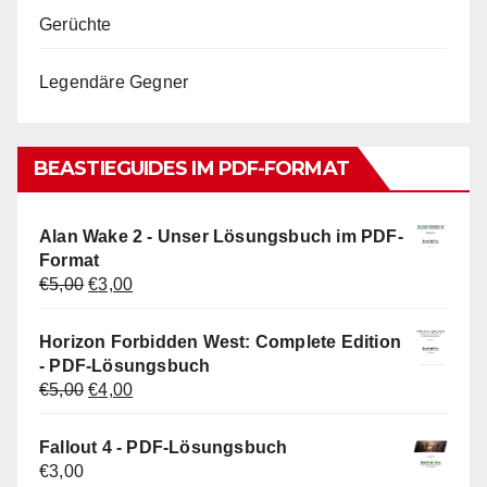
Gerüchte
Legendäre Gegner
BEASTIEGUIDES IM PDF-FORMAT
Alan Wake 2 - Unser Lösungsbuch im PDF-
Format
Ursprünglicher
Aktueller
€
5,00
€
3,00
Preis
Preis
war:
ist:
Horizon Forbidden West: Complete Edition
€5,00
€3,00.
- PDF-Lösungsbuch
Ursprünglicher
Aktueller
€
5,00
€
4,00
Preis
Preis
war:
ist:
Fallout 4 - PDF-Lösungsbuch
€5,00
€4,00.
€
3,00