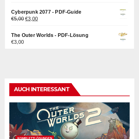
Cyberpunk 2077 - PDF-Guide
Ursprünglicher
Aktueller
€
5,00
€
3,00
Preis
Preis
war:
ist:
The Outer Worlds - PDF-Lösung
€5,00
€3,00.
€
3,00
AUCH INTERESSANT
KOMPLETTLÖSUNGEN