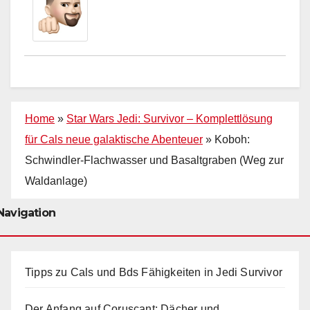
Home
»
Star Wars Jedi: Survivor – Komplettlösung
für Cals neue galaktische Abenteuer
»
Koboh:
Schwindler-Flachwasser und Basaltgraben (Weg zur
Waldanlage)
Navigation
Tipps zu Cals und Bds Fähigkeiten in Jedi Survivor
Der Anfang auf Coruscant: Dächer und