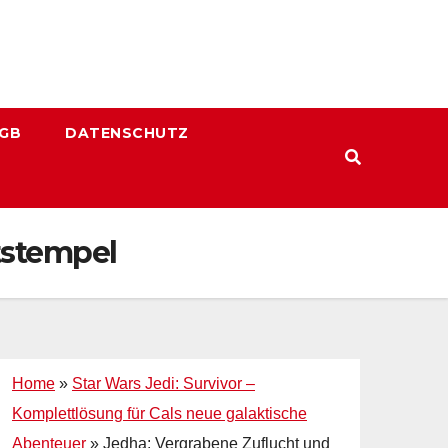
GB
DATENSCHUTZ
tstempel
Home
»
Star Wars Jedi: Survivor –
Komplettlösung für Cals neue galaktische
Abenteuer
»
Jedha: Vergrabene Zuflucht und