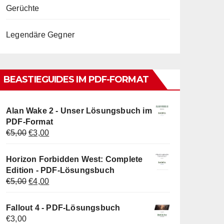
Gerüchte
Legendäre Gegner
BEASTIEGUIDES IM PDF-FORMAT
Alan Wake 2 - Unser Lösungsbuch im
PDF-Format
Ursprünglicher
Aktueller
€
5,00
€
3,00
Preis
Preis
war:
ist:
Horizon Forbidden West: Complete
€5,00
€3,00.
Edition - PDF-Lösungsbuch
Ursprünglicher
Aktueller
€
5,00
€
4,00
Preis
Preis
war:
ist:
Fallout 4 - PDF-Lösungsbuch
€5,00
€4,00.
€
3,00