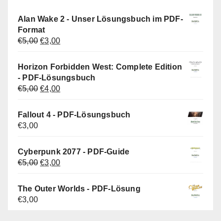
Alan Wake 2 - Unser Lösungsbuch im PDF-
Format
Ursprünglicher
Aktueller
€
5,00
€
3,00
Preis
Preis
war:
ist:
Horizon Forbidden West: Complete Edition
€5,00
€3,00.
- PDF-Lösungsbuch
Ursprünglicher
Aktueller
€
5,00
€
4,00
Preis
Preis
war:
ist:
Fallout 4 - PDF-Lösungsbuch
€5,00
€4,00.
€
3,00
Cyberpunk 2077 - PDF-Guide
Ursprünglicher
Aktueller
€
5,00
€
3,00
Preis
Preis
war:
ist:
The Outer Worlds - PDF-Lösung
€5,00
€3,00.
€
3,00