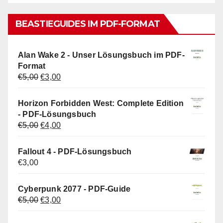
BEASTIEGUIDES IM PDF-FORMAT
Alan Wake 2 - Unser Lösungsbuch im PDF-
Format
Ursprünglicher
Aktueller
€
5,00
€
3,00
Preis
Preis
war:
ist:
Horizon Forbidden West: Complete Edition
€5,00
€3,00.
- PDF-Lösungsbuch
Ursprünglicher
Aktueller
€
5,00
€
4,00
Preis
Preis
war:
ist:
Fallout 4 - PDF-Lösungsbuch
€5,00
€4,00.
€
3,00
Cyberpunk 2077 - PDF-Guide
Ursprünglicher
Aktueller
€
5,00
€
3,00
Preis
Preis
war:
ist: