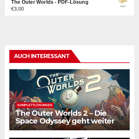
The Outer Worlds - PDF-Lösung
€5,00
€3,00.
€
3,00
AUCH INTERESSANT
KOMPLETTLÖSUNGEN
The Outer Worlds 2 – Die
Space Odyssey geht weiter