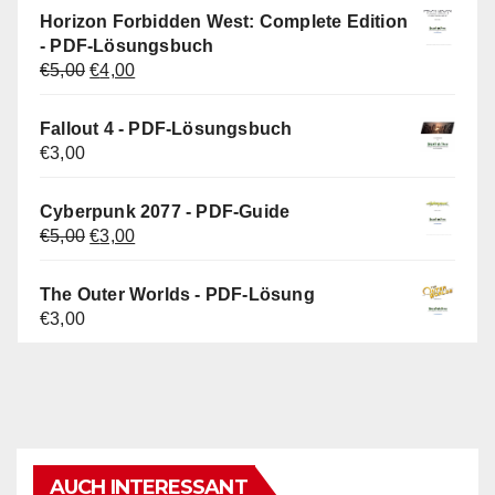
war:
ist:
Horizon Forbidden West: Complete Edition
€5,00
€3,00.
- PDF-Lösungsbuch
Ursprünglicher
Aktueller
€
5,00
€
4,00
Preis
Preis
war:
ist:
Fallout 4 - PDF-Lösungsbuch
€5,00
€4,00.
€
3,00
Cyberpunk 2077 - PDF-Guide
Ursprünglicher
Aktueller
€
5,00
€
3,00
Preis
Preis
war:
ist:
The Outer Worlds - PDF-Lösung
€5,00
€3,00.
€
3,00
AUCH INTERESSANT