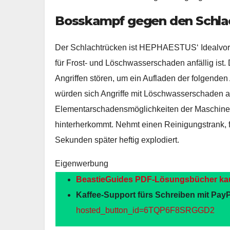
Bosskampf gegen den Schlac
Der Schlachtrücken ist HEPHAESTUS‘ Idealvors
für Frost- und Löschwasserschaden anfällig ist.
Angriffen stören, um ein Aufladen der folgenden
würden sich Angriffe mit Löschwasserschaden a
Elementarschadensmöglichkeiten der Maschine z
hinterherkommt. Nehmt einen Reinigungstrank, f
Sekunden später heftig explodiert.
Eigenwerbung
BeastieGuides PDF-Lösungsbücher ka
Kaffee-Support fürs Schreiben mit PayP
hosted_button_id=6TQP6F8SRGGD2