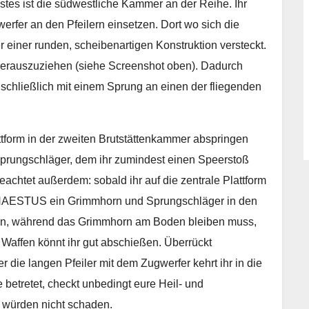
stes ist die südwestliche Kammer an der Reihe. Ihr
rfer an den Pfeilern einsetzen. Dort wo sich die
er einer runden, scheibenartigen Konstruktion versteckt.
 herauszuziehen (siehe Screenshot oben). Dadurch
 schließlich mit einem Sprung an einen der fliegenden
lattform in der zweiten Brutstättenkammer abspringen
 Sprungschläger, dem ihr zumindest einen Speerstoß
achtet außerdem: sobald ihr auf die zentrale Plattform
EPHAESTUS ein Grimmhorn und Sprungschläger in den
ngen, während das Grimmhorn am Boden bleiben muss,
 Waffen könnt ihr gut abschießen. Überrückt
die langen Pfeiler mit dem Zugwerfer kehrt ihr in die
betretet, checkt unbedingt eure Heil- und
 würden nicht schaden.