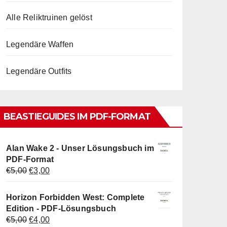
Alle Reliktruinen gelöst
Legendäre Waffen
Legendäre Outfits
BEASTIEGUIDES IM PDF-FORMAT
Alan Wake 2 - Unser Lösungsbuch im
PDF-Format
Ursprünglicher
Aktueller
€
5,00
€
3,00
Preis
Preis
war:
ist:
Horizon Forbidden West: Complete
€5,00
€3,00.
Edition - PDF-Lösungsbuch
Ursprünglicher
Aktueller
€
5,00
€
4,00