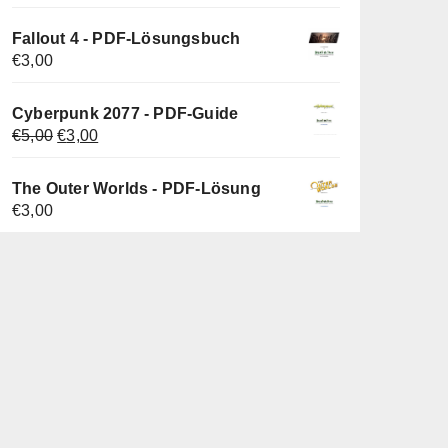
Preis
Preis
war:
ist:
Fallout 4 - PDF-Lösungsbuch
€5,00
€4,00.
€
3,00
Cyberpunk 2077 - PDF-Guide
Ursprünglicher
Aktueller
€
5,00
€
3,00
Preis
Preis
war:
ist:
The Outer Worlds - PDF-Lösung
€5,00
€3,00.
€
3,00