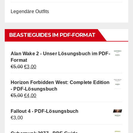
Legendäre Outfits
BEASTIEGUIDES IM PDF-FORMAT
Alan Wake 2 - Unser Lösungsbuch im PDF-
Format
Ursprünglicher
Aktueller
€
5,00
€
3,00
Preis
Preis
war:
ist:
Horizon Forbidden West: Complete Edition
€5,00
€3,00.
- PDF-Lösungsbuch
Ursprünglicher
Aktueller
€
5,00
€
4,00
Preis
Preis
war:
ist:
Fallout 4 - PDF-Lösungsbuch
€5,00
€4,00.
€
3,00