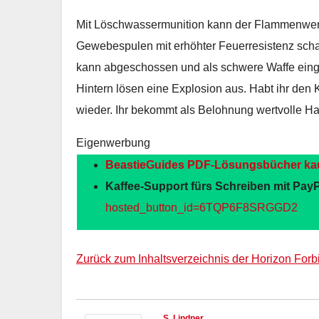
Mit Löschwassermunition kann der Flammenwerf
Gewebespulen mit erhöhter Feuerresistenz sch
kann abgeschossen und als schwere Waffe einge
Hintern lösen eine Explosion aus. Habt ihr den 
wieder. Ihr bekommt als Belohnung wertvolle H
Eigenwerbung
BeastieGuides PDF-Lösungsbücher ka
Kaffee-Support fürs Schreiben mit PayP
hosted_button_id=6TQP6F8SRGGD2
Zurück zum Inhaltsverzeichnis der Horizon For
S. Lindner