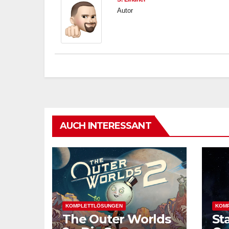
Autor
AUCH INTERESSANT
KOMPLETTLÖSUNGEN
KOM
The Outer Worlds
St