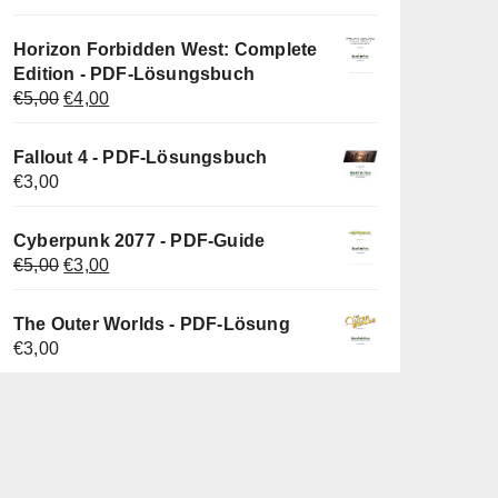
Preis
Preis
war:
ist:
Horizon Forbidden West: Complete
€5,00
€3,00.
Edition - PDF-Lösungsbuch
Ursprünglicher
Aktueller
€
5,00
€
4,00
Preis
Preis
war:
ist:
Fallout 4 - PDF-Lösungsbuch
€5,00
€4,00.
€
3,00
Cyberpunk 2077 - PDF-Guide
Ursprünglicher
Aktueller
€
5,00
€
3,00
Preis
Preis
war:
ist:
The Outer Worlds - PDF-Lösung
€5,00
€3,00.
€
3,00