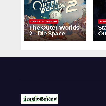
KOMPLETTLÖSUNGEN
KOM
The Outer Worlds
St
2 – Die Space
Ou
Odyssey geht
Fo
weiter