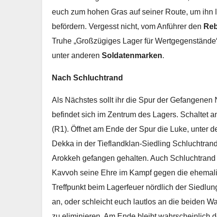
euch zum hohen Gras auf seiner Route, um ihn la
befördern. Vergesst nicht, vom Anführer den
Reb
Truhe „Großzügiges Lager für Wertgegenstände“ 
unter anderen
Soldatenmarken
.
Nach Schluchtrand
Als Nächstes sollt ihr die Spur der Gefangenen N
befindet sich im Zentrum des Lagers. Schaltet 
(R1). Öffnet am Ende der Spur die Luke, unter d
Dekka in der Tieflandklan-Siedling Schluchtran
Arokkeh gefangen gehalten. Auch Schluchtrand 
Kavvoh seine Ehre im Kampf gegen die ehemali
Treffpunkt beim Lagerfeuer nördlich der Siedlun
an, oder schleicht euch lautlos an die beiden Wa
zu eliminieren. Am Ende bleibt wahrscheinlich de