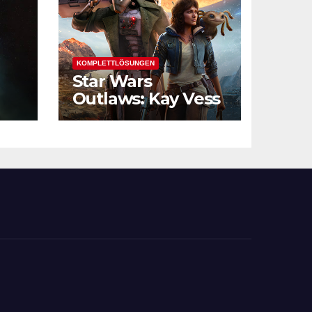
KOMPLETTLÖSUNGEN
Star Wars
Outlaws: Kay Vess
und die
Verbrechersyndik
ate