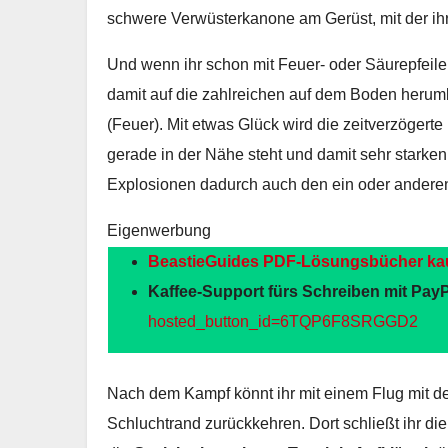
schwere Verwüsterkanone am Gerüst, mit der ih
Und wenn ihr schon mit Feuer- oder Säurepfeile
damit auf die zahlreichen auf dem Boden heruml
(Feuer). Mit etwas Glück wird die zeitverzöger
gerade in der Nähe steht und damit sehr starke
Explosionen dadurch auch den ein oder andere
Eigenwerbung
BeastieGuides PDF-Lösungsbücher ka
Kaffee-Support fürs Schreiben mit PayP
hosted_button_id=6TQP6F8SRGGD2
Nach dem Kampf könnt ihr mit einem Flug mit de
Schluchtrand zurückkehren. Dort schließt ihr di