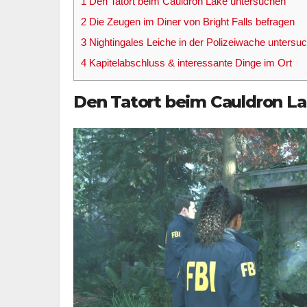
1
Den Tatort beim Cauldron Lake untersuchen
2
Die Zeugen im Diner von Bright Falls befragen
3
Nightingales Leiche in der Polizeiwache untersu
4
Kapitelabschluss & interessante Dinge im Ort
Den Tatort beim Cauldron L