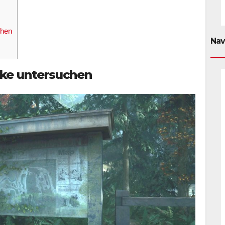
chen
Nav
ake untersuchen