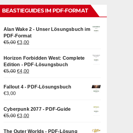
BEASTIEGUIDES IM PDF-FORMAT
Alan Wake 2 - Unser Lösungsbuch im
PDF-Format
Ursprünglicher
Aktueller
€
5,00
€
3,00
Preis
Preis
war:
ist:
Horizon Forbidden West: Complete
€5,00
€3,00.
Edition - PDF-Lösungsbuch
Ursprünglicher
Aktueller
€
5,00
€
4,00
Preis
Preis
war:
ist:
Fallout 4 - PDF-Lösungsbuch
€5,00
€4,00.
€
3,00
Cyberpunk 2077 - PDF-Guide
Ursprünglicher
Aktueller
€
5,00
€
3,00
Preis
Preis
war:
ist:
The Outer Worlds - PDF-Lösung