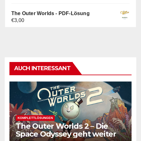
Preis
Preis
war:
ist:
The Outer Worlds - PDF-Lösung
€5,00
€3,00.
€
3,00
AUCH INTERESSANT
KOMPLETTLÖSUNGEN
The Outer Worlds 2 – Die
Space Odyssey geht weiter