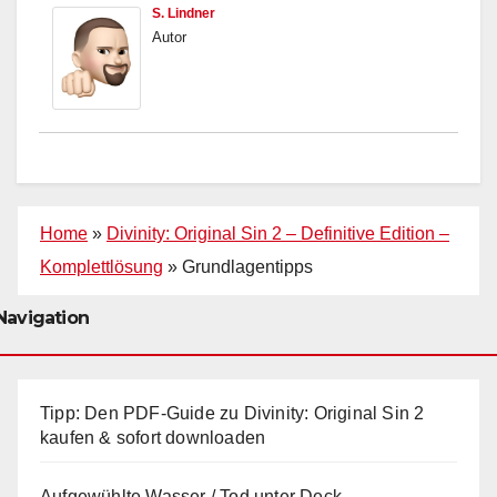
S. Lindner
Autor
Home
»
Divinity: Original Sin 2 – Definitive Edition –
Komplettlösung
»
Grundlagentipps
Navigation
Tipp: Den PDF-Guide zu Divinity: Original Sin 2
kaufen & sofort downloaden
Aufgewühlte Wasser / Tod unter Deck