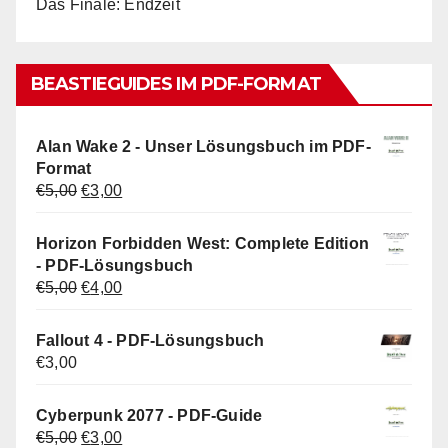
Das Finale: Endzeit
BEASTIEGUIDES IM PDF-FORMAT
Alan Wake 2 - Unser Lösungsbuch im PDF-
Format
Ursprünglicher
Aktueller
€
5,00
€
3,00
Preis
Preis
war:
ist:
Horizon Forbidden West: Complete Edition
€5,00
€3,00.
- PDF-Lösungsbuch
Ursprünglicher
Aktueller
€
5,00
€
4,00
Preis
Preis
war:
ist:
Fallout 4 - PDF-Lösungsbuch
€5,00
€4,00.
€
3,00
Cyberpunk 2077 - PDF-Guide
Ursprünglicher
Aktueller
€
5,00
€
3,00