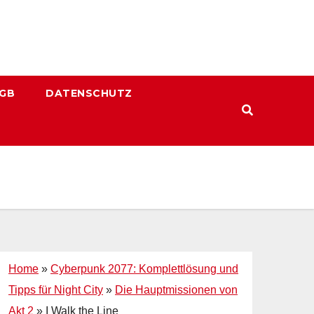
GB
DATENSCHUTZ
Home
»
Cyberpunk 2077: Komplettlösung und
Tipps für Night City
»
Die Hauptmissionen von
Akt 2
»
I Walk the Line