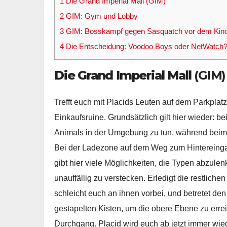
1
Die Grand Imperial Mall (GIM)
2
GIM: Gym und Lobby
3
GIM: Bosskampf gegen Sasquatch vor dem Kin
4
Die Entscheidung: Voodoo Boys oder NetWatch
Die Grand Imperial Mall
(GIM)
Trefft euch mit Placids Leuten auf dem Parkpla
Einkaufsruine. Grundsätzlich gilt hier wieder: be
Animals in der Umgebung zu tun, während beim 
Bei der Ladezone auf dem Weg zum Hintereingang 
gibt hier viele Möglichkeiten, die Typen abzule
unauffällig zu verstecken. Erledigt die restlich
schleicht euch an ihnen vorbei, und betretet den
gestapelten Kisten, um die obere Ebene zu erre
Durchgang. Placid wird euch ab jetzt immer wie