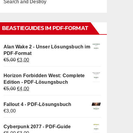
Search and Destroy
BEASTIEGUIDES IM PDF-FORMAT
Alan Wake 2 - Unser Lösungsbuch im
PDF-Format
Ursprünglicher
Aktueller
€
5,00
€
3,00
Preis
Preis
war:
ist:
Horizon Forbidden West: Complete
€5,00
€3,00.
Edition - PDF-Lösungsbuch
Ursprünglicher
Aktueller
€
5,00
€
4,00
Preis
Preis
war:
ist:
Fallout 4 - PDF-Lösungsbuch
€5,00
€4,00.
€
3,00
Cyberpunk 2077 - PDF-Guide
Ursprünglicher
Aktueller