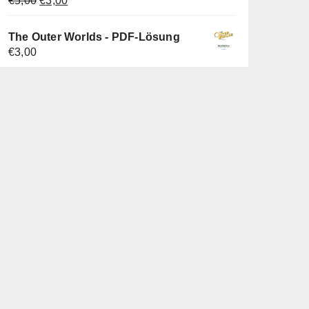
€
5,00
€
3,00
Preis
Preis
war:
ist:
The Outer Worlds - PDF-Lösung
€5,00
€3,00.
€
3,00