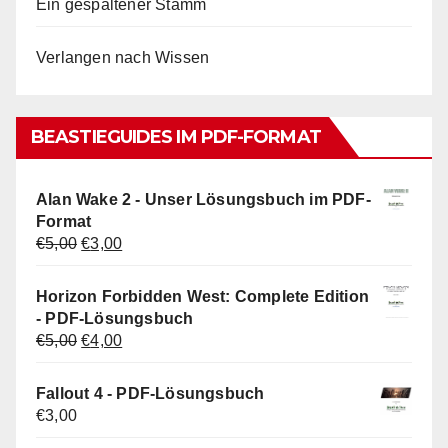
Ein gespaltener Stamm
Verlangen nach Wissen
BEASTIEGUIDES IM PDF-FORMAT
Alan Wake 2 - Unser Lösungsbuch im PDF-
Format
Ursprünglicher
Aktueller
€
5,00
€
3,00
Preis
Preis
war:
ist:
Horizon Forbidden West: Complete Edition
€5,00
€3,00.
- PDF-Lösungsbuch
Ursprünglicher
Aktueller
€
5,00
€
4,00
Preis
Preis
war:
ist:
Fallout 4 - PDF-Lösungsbuch
€5,00
€4,00.
€
3,00