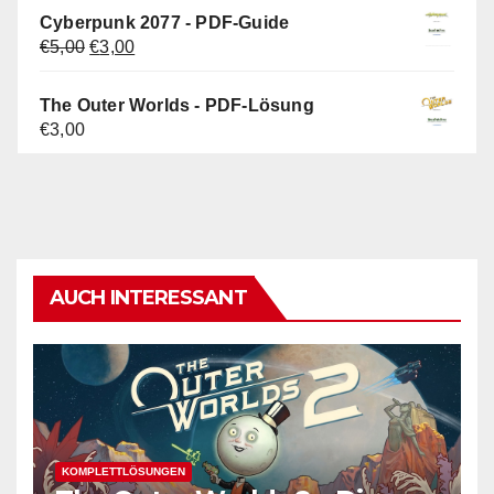
Cyberpunk 2077 - PDF-Guide
Ursprünglicher
Aktueller
€
5,00
€
3,00
Preis
Preis
war:
ist:
The Outer Worlds - PDF-Lösung
€5,00
€3,00.
€
3,00
AUCH INTERESSANT
KOMPLETTLÖSUNGEN