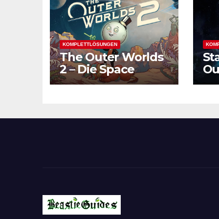
KOMPLETTLÖSUNGEN
KOM
The Outer Worlds
St
2 – Die Space
Ou
Odyssey geht
Fo
weiter