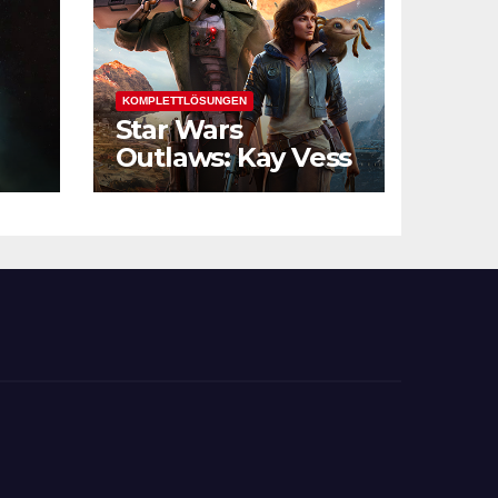
KOMPLETTLÖSUNGEN
Star Wars
Outlaws: Kay Vess
und die
Verbrechersyndik
ate