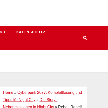
GB
DATENSCHUTZ
Home
»
Cyberpunk 2077: Komplettlösung und
Tipps für Night City
»
Die Story-
Nebenmissionen in Night City
»
Rebel! Rebel!