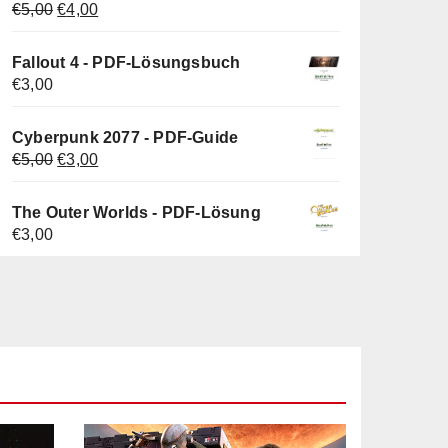
Ursprünglicher
Aktueller
€
5,00
€
4,00
Preis
Preis
war:
ist:
Fallout 4 - PDF-Lösungsbuch
€5,00
€4,00.
€
3,00
Cyberpunk 2077 - PDF-Guide
Ursprünglicher
Aktueller
€
5,00
€
3,00
Preis
Preis
war:
ist:
The Outer Worlds - PDF-Lösung
€5,00
€3,00.
€
3,00