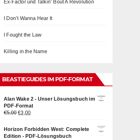
Ex-Factor und Talkin‘ Bout A Revolution
I Don’t Wanna Hear It
I Fought the Law
Killing in the Name
BEASTIEGUIDES IM PDF-FORMAT
Alan Wake 2 - Unser Lösungsbuch im
PDF-Format
Ursprünglicher
Aktueller
€
5,00
€
3,00
Preis
Preis
war:
ist:
Horizon Forbidden West: Complete
€5,00
€3,00.
Edition - PDF-Lösungsbuch