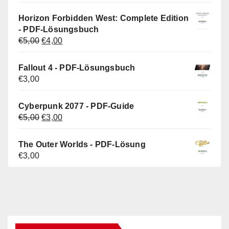
Preis
Preis
war:
ist:
Horizon Forbidden West: Complete Edition
€5,00
€3,00.
- PDF-Lösungsbuch
Ursprünglicher
Aktueller
€
5,00
€
4,00
Preis
Preis
war:
ist:
Fallout 4 - PDF-Lösungsbuch
€5,00
€4,00.
€
3,00
Cyberpunk 2077 - PDF-Guide
Ursprünglicher
Aktueller
€
5,00
€
3,00
Preis
Preis
war:
ist:
The Outer Worlds - PDF-Lösung
€5,00
€3,00.
€
3,00