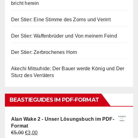
bricht herein
Der Stier: Eine Stimme des Zorns und Verirrt
Der Stier: Waffenbrüder und Von meinem Feind
Der Stier: Zerbrochenes Horn
Akechi Mitsuhide: Der Bauer werde König und Der
Sturz des Verräters
BEASTIEGUIDES IM PDF-FORMAT
Alan Wake 2 - Unser Lösungsbuch im PDF-
Format
Ursprünglicher
Aktueller
€
5,00
€
3,00