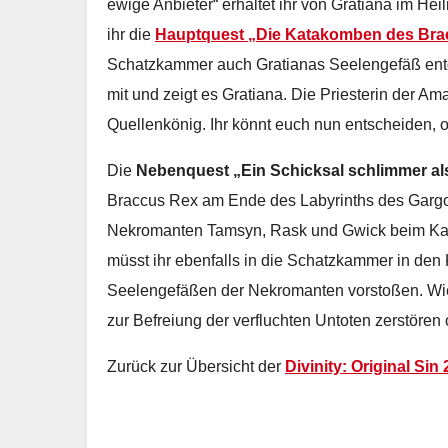
ewige Anbieter“ erhaltet ihr von Gratiana im H
ihr die
Hauptquest „Die Katakomben des Bra
Schatzkammer auch Gratianas Seelengefäß en
mit und zeigt es Gratiana. Die Priesterin der A
Quellenkönig. Ihr könnt euch nun entscheiden, ob
Die
Nebenquest „Ein Schicksal schlimmer al
Braccus Rex am Ende des Labyrinths des Gargoyl
Nekromanten Tamsyn, Rask und Gwick beim Kart
müsst ihr ebenfalls in die Schatzkammer in de
Seelengefäßen der Nekromanten vorstoßen. Wie ü
zur Befreiung der verfluchten Untoten zerstören 
Zurück zur Übersicht der
Divinity: Original Si