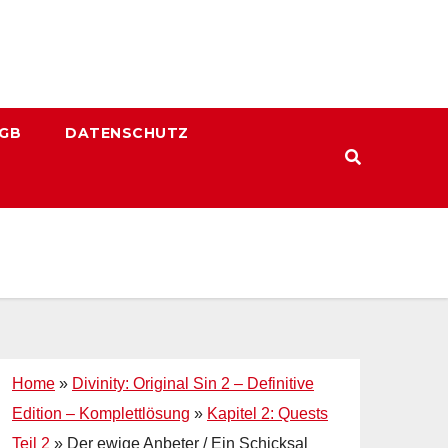
GB
DATENSCHUTZ
Home
»
Divinity: Original Sin 2 – Definitive
Edition – Komplettlösung
»
Kapitel 2: Quests
Teil 2
»
Der ewige Anbeter / Ein Schicksal