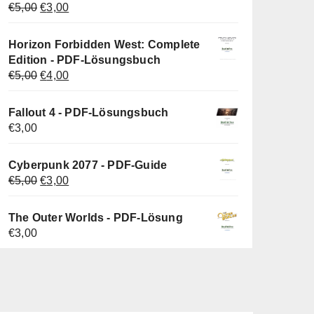
Ursprünglicher
Aktueller
€
5,00
€
3,00
Preis
Preis
war:
ist:
Horizon Forbidden West: Complete
€5,00
€3,00.
Edition - PDF-Lösungsbuch
Ursprünglicher
Aktueller
€
5,00
€
4,00
Preis
Preis
war:
ist:
Fallout 4 - PDF-Lösungsbuch
€5,00
€4,00.
€
3,00
Cyberpunk 2077 - PDF-Guide
Ursprünglicher
Aktueller
€
5,00
€
3,00
Preis
Preis
war:
ist:
The Outer Worlds - PDF-Lösung
€5,00
€3,00.
€
3,00