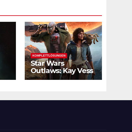
KOMPLETTLÖSUNGEN
Star Wars
Outlaws: Kay Vess
und die
Verbrechersyndik
ate