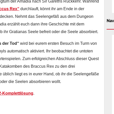
eiligtum der Amadia nach Sir Gareths Rückkehr. Während
ccus Rex“
durchlauft, könnt ihr am Ende in der
tdecken. Nehmt das Seelengefäß aus dem Dungeon
Nav
madia erzählt euch dann ihre Geschichte mit dem
 ihr Gratianas Seele befreit oder die Seele absorbiert.
s der Tod“
wird bei eurem ersten Besuch im Turm von
s automatisch aktiviert. Ihr beobachtet die untoten
enspielen. Zum erfolgreichen Abschluss dieser Quest
n Katakomben des Braccus Rex zu den drei
blich liegt es in eurer Hand, ob ihr die Seelengefäße
oder die Seelen absorbieren wollt.
n 2-Komplettlösung
.