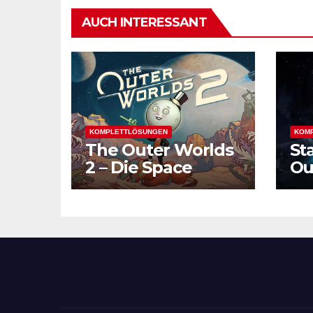
AUCH INTERESSANT
KOMPLETTLÖSUNGEN
KOM
The Outer Worlds
St
2 – Die Space
Ou
Odyssey geht
Fo
weiter