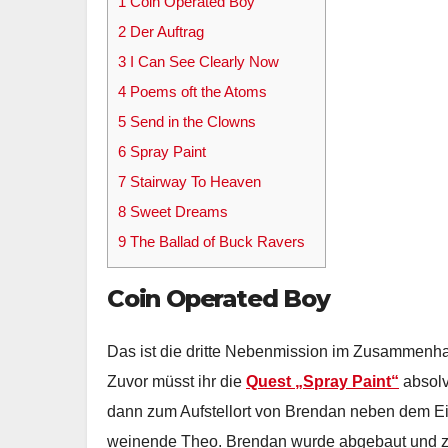
1
Coin Operated Boy
2
Der Auftrag
3
I Can See Clearly Now
4
Poems oft the Atoms
5
Send in the Clowns
6
Spray Paint
7
Stairway To Heaven
8
Sweet Dreams
9
The Ballad of Buck Ravers
Coin Operated Boy
Das ist die dritte Nebenmission im Zusammen
Zuvor müsst ihr die
Quest „Spray Paint“
absolv
dann zum Aufstellort von Brendan neben dem Ein
weinende Theo. Brendan wurde abgebaut und zu