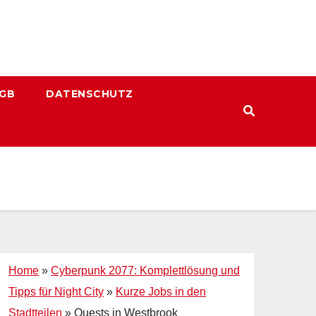
GB
DATENSCHUTZ
Home
»
Cyberpunk 2077: Komplettlösung und
Tipps für Night City
»
Kurze Jobs in den
Stadtteilen
»
Quests in Westbrook