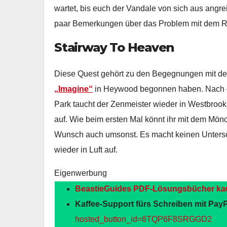
wartet, bis euch der Vandale von sich aus angre
paar Bemerkungen über das Problem mit dem Re
Stairway To Heaven
Diese Quest gehört zu den Begegnungen mit dem
„Imagine“
in Heywood begonnen haben. Nach d
Park taucht der Zenmeister wieder in Westbro
auf. Wie beim ersten Mal könnt ihr mit dem Mön
Wunsch auch umsonst. Es macht keinen Untersc
wieder in Luft auf.
Eigenwerbung
BeastieGuides PDF-Lösungsbücher ka
Kaffee-Support fürs Schreiben mit PayP
hosted_button_id=6TQP6F8SRGGD2