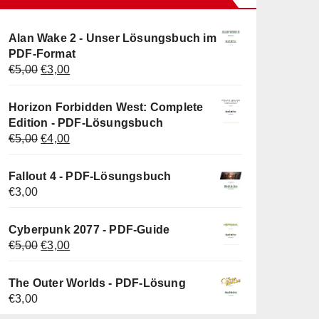
Alan Wake 2 - Unser Lösungsbuch im
PDF-Format
Ursprünglicher
Aktueller
€
5,00
€
3,00
Preis
Preis
war:
ist:
Horizon Forbidden West: Complete
€5,00
€3,00.
Edition - PDF-Lösungsbuch
Ursprünglicher
Aktueller
€
5,00
€
4,00
Preis
Preis
war:
ist:
Fallout 4 - PDF-Lösungsbuch
€5,00
€4,00.
€
3,00
Cyberpunk 2077 - PDF-Guide
Ursprünglicher
Aktueller
€
5,00
€
3,00
Preis
Preis
war:
ist:
The Outer Worlds - PDF-Lösung
€5,00
€3,00.
€
3,00