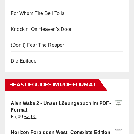
For Whom The Bell Tolls
Knockin‘ On Heaven’s Door
(Don’t) Fear The Reaper
Die Epiloge
BEASTIEGUIDES IM PDF-FORMAT
Alan Wake 2 - Unser Lösungsbuch im PDF-
Format
Ursprünglicher
Aktueller
€
5,00
€
3,00
Preis
Preis
war:
ist:
Horizon Forbidden West: Complete Edition