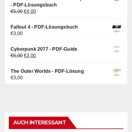
€5,00
€3,00.
- PDF-Lösungsbuch
Ursprünglicher
Aktueller
€
5,00
€
4,00
Preis
Preis
war:
ist:
Fallout 4 - PDF-Lösungsbuch
€5,00
€4,00.
€
3,00
Cyberpunk 2077 - PDF-Guide
Ursprünglicher
Aktueller
€
5,00
€
3,00
Preis
Preis
war:
ist:
The Outer Worlds - PDF-Lösung
€5,00
€3,00.
€
3,00
AUCH INTERESSANT