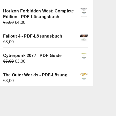
Preis
Preis
war:
ist:
Horizon Forbidden West: Complete
€5,00
€3,00.
Edition - PDF-Lösungsbuch
Ursprünglicher
Aktueller
€
5,00
€
4,00
Preis
Preis
war:
ist:
Fallout 4 - PDF-Lösungsbuch
€5,00
€4,00.
€
3,00
Cyberpunk 2077 - PDF-Guide
Ursprünglicher
Aktueller
€
5,00
€
3,00
Preis
Preis
war:
ist:
The Outer Worlds - PDF-Lösung
€5,00
€3,00.
€
3,00