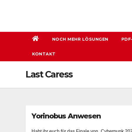
Zum
Inhalt
wechseln
NOCH MEHR LÖSUNGEN
PDF
KONTAKT
Last Caress
Yorinobus Anwesen
Habt ihr euch für das Finale von „Cyberpunk 2