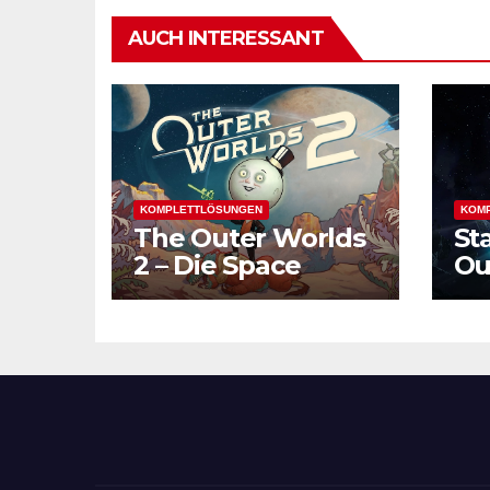
AUCH INTERESSANT
KOMPLETTLÖSUNGEN
KOM
The Outer Worlds
St
2 – Die Space
Ou
Odyssey geht
Fo
weiter