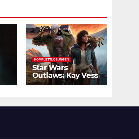
KOMPLETTLÖSUNGEN
Star Wars
Outlaws: Kay Vess
und die
Verbrechersyndik
ate