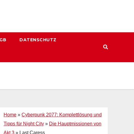
GB
DATENSCHUTZ
Home
»
Cyberpunk 2077: Komplettlösung und
Tipps für Night City
»
Die Hauptmissionen von
Akt 3
»
Last Caress