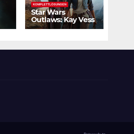
KOMPLETTLÖSUNGEN
Star Wars
Outlaws: Kay Vess
und die
Verbrechersyndik
ate