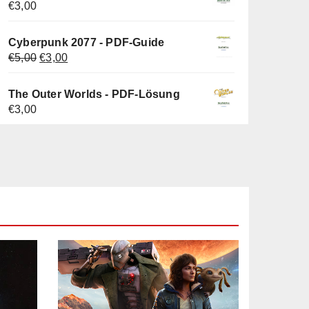
€
3,00
Cyberpunk 2077 - PDF-Guide
Ursprünglicher
Aktueller
€
5,00
€
3,00
Preis
Preis
war:
ist:
The Outer Worlds - PDF-Lösung
€5,00
€3,00.
€
3,00