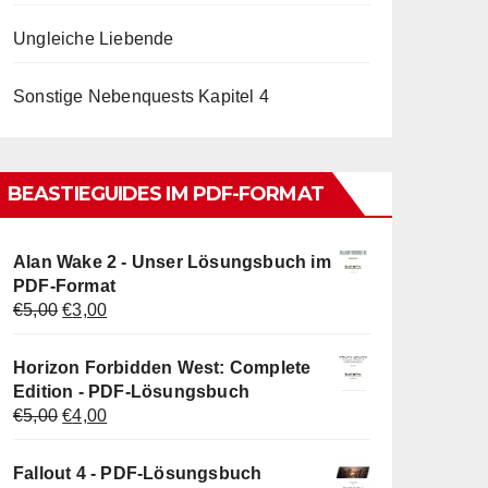
Ungleiche Liebende
Sonstige Nebenquests Kapitel 4
BEASTIEGUIDES IM PDF-FORMAT
Alan Wake 2 - Unser Lösungsbuch im
PDF-Format
Ursprünglicher
Aktueller
€
5,00
€
3,00
Preis
Preis
war:
ist:
Horizon Forbidden West: Complete
€5,00
€3,00.
Edition - PDF-Lösungsbuch
Ursprünglicher
Aktueller
€
5,00
€
4,00
Preis
Preis
war:
ist:
Fallout 4 - PDF-Lösungsbuch
€5,00
€4,00.