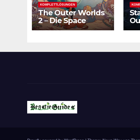
KOMPLETTLÖSUNGEN
KOM
The Outer Worlds
St
2 – Die Space
Ou
Odyssey geht
Fo
weiter