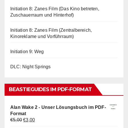
Initiation 8: Zanes Film (Das Kino betreten,
Zuschauerraum und Hinterhof)
Initiation 8: Zanes Film (Zentralbereich,
Kinoreklame und Vorführraum)
Initiation 9: Weg
DLC: Night Springs
BEASTIEGUIDES IM PDF-FORMAT
Alan Wake 2 - Unser Lösungsbuch im PDF-
Format
Ursprünglicher
Aktueller
€
5,00
€
3,00
Preis
Preis