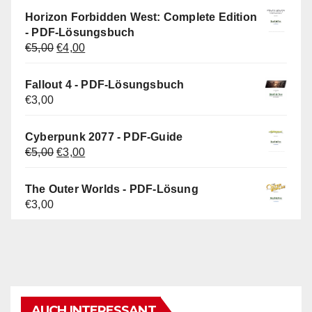
war:
ist:
Horizon Forbidden West: Complete Edition
€5,00
€3,00.
- PDF-Lösungsbuch
Ursprünglicher
Aktueller
€
5,00
€
4,00
Preis
Preis
war:
ist:
Fallout 4 - PDF-Lösungsbuch
€5,00
€4,00.
€
3,00
Cyberpunk 2077 - PDF-Guide
Ursprünglicher
Aktueller
€
5,00
€
3,00
Preis
Preis
war:
ist:
The Outer Worlds - PDF-Lösung
€5,00
€3,00.
€
3,00
AUCH INTERESSANT