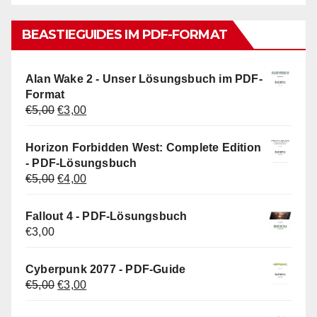
BEASTIEGUIDES IM PDF-FORMAT
Alan Wake 2 - Unser Lösungsbuch im PDF-
Format
Ursprünglicher
Aktueller
€
5,00
€
3,00
Preis
Preis
war:
ist:
Horizon Forbidden West: Complete Edition
€5,00
€3,00.
- PDF-Lösungsbuch
Ursprünglicher
Aktueller
€
5,00
€
4,00
Preis
Preis
war:
ist:
Fallout 4 - PDF-Lösungsbuch
€5,00
€4,00.
€
3,00
Cyberpunk 2077 - PDF-Guide
Ursprünglicher
Aktueller
€
5,00
€
3,00
Preis
Preis
war:
ist: