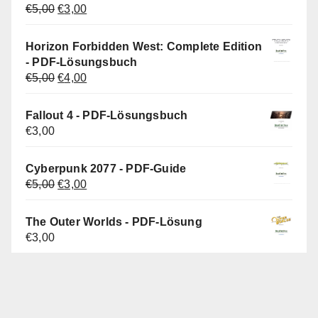
Ursprünglicher
Aktueller
€
5,00
€
3,00
Preis
Preis
war:
ist:
Horizon Forbidden West: Complete Edition
€5,00
€3,00.
- PDF-Lösungsbuch
Ursprünglicher
Aktueller
€
5,00
€
4,00
Preis
Preis
war:
ist:
Fallout 4 - PDF-Lösungsbuch
€5,00
€4,00.
€
3,00
Cyberpunk 2077 - PDF-Guide
Ursprünglicher
Aktueller
€
5,00
€
3,00
Preis
Preis
war:
ist:
The Outer Worlds - PDF-Lösung
€5,00
€3,00.
€
3,00