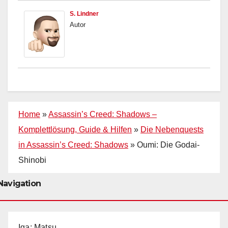
S. Lindner
Autor
Home
»
Assassin’s Creed: Shadows –
Komplettlösung, Guide & Hilfen
»
Die Nebenquests
in Assassin’s Creed: Shadows
»
Oumi: Die Godai-
Shinobi
Navigation
Iga: Matsu