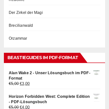
Der Zirkel der Magi
Brecilianwald
Orzammar
BEASTIEGUIDES IM PDF-FORMAT
Alan Wake 2 - Unser Lösungsbuch im PDF-
Format
Ursprünglicher
Aktueller
€
5,00
€
3,00
Preis
Preis
war:
ist:
Horizon Forbidden West: Complete Edition
€5,00
€3,00.
- PDF-Lösungsbuch
Ursprünglicher
Aktueller
€
5,00
€
4,00