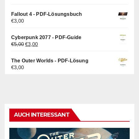
Preis
Preis
war:
ist:
Fallout 4 - PDF-Lösungsbuch
€5,00
€4,00.
€
3,00
Cyberpunk 2077 - PDF-Guide
Ursprünglicher
Aktueller
€
5,00
€
3,00
Preis
Preis
war:
ist:
The Outer Worlds - PDF-Lösung
€5,00
€3,00.
€
3,00
AUCH INTERESSANT