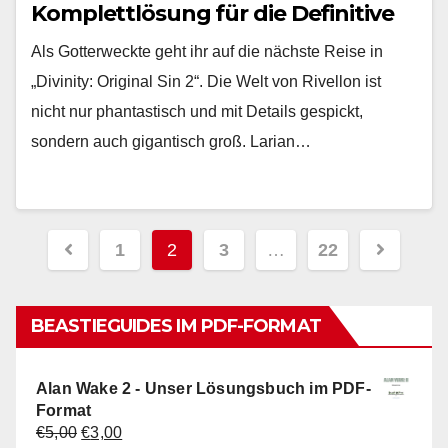
Komplettlösung für die Definitive
Edition
Als Gotterweckte geht ihr auf die nächste Reise in
„Divinity: Original Sin 2“. Die Welt von Rivellon ist
nicht nur phantastisch und mit Details gespickt,
sondern auch gigantisch groß. Larian…
Beitragsnavigation
1
2
3
…
22
BEASTIEGUIDES IM PDF-FORMAT
Alan Wake 2 - Unser Lösungsbuch im PDF-
Format
Ursprünglicher
Aktueller
€
5,00
€
3,00