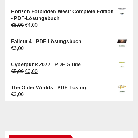
Preis
Preis
war:
ist:
Horizon Forbidden West: Complete Edition
€5,00
€3,00.
- PDF-Lösungsbuch
Ursprünglicher
Aktueller
€
5,00
€
4,00
Preis
Preis
war:
ist:
Fallout 4 - PDF-Lösungsbuch
€5,00
€4,00.
€
3,00
Cyberpunk 2077 - PDF-Guide
Ursprünglicher
Aktueller
€
5,00
€
3,00
Preis
Preis
war:
ist:
The Outer Worlds - PDF-Lösung
€5,00
€3,00.
€
3,00