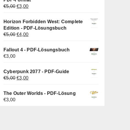
Ursprünglicher
Aktueller
€
5,00
€
3,00
Preis
Preis
war:
ist:
Horizon Forbidden West: Complete
€5,00
€3,00.
Edition - PDF-Lösungsbuch
Ursprünglicher
Aktueller
€
5,00
€
4,00
Preis
Preis
war:
ist:
Fallout 4 - PDF-Lösungsbuch
€5,00
€4,00.
€
3,00
Cyberpunk 2077 - PDF-Guide
Ursprünglicher
Aktueller
€
5,00
€
3,00
Preis
Preis
war:
ist:
The Outer Worlds - PDF-Lösung
€5,00
€3,00.
€
3,00