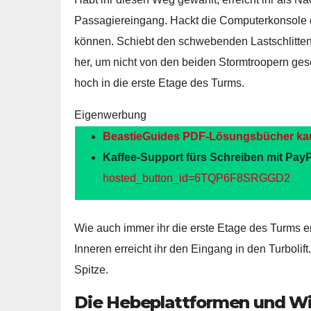
Passagiereingang. Hackt die Computerkonsole 
können. Schiebt den schwebenden Lastschlitte
her, um nicht von den beiden Stormtroopern ge
hoch in die erste Etage des Turms.
Eigenwerbung
BeastieGuides PDF-Lösungsbücher ka
Kaffee-Support fürs Schreiben mit PayP
hosted_button_id=6TQP6F8SRGGD2
Wie auch immer ihr die erste Etage des Turms err
Inneren erreicht ihr den Eingang in den Turbolift.
Spitze.
Die Hebeplattformen und W