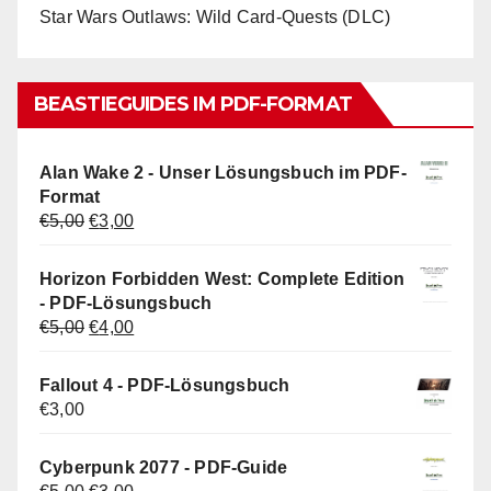
Star Wars Outlaws: Wild Card-Quests (DLC)
BEASTIEGUIDES IM PDF-FORMAT
Alan Wake 2 - Unser Lösungsbuch im PDF-
Format
Ursprünglicher
Aktueller
€
5,00
€
3,00
Preis
Preis
war:
ist:
Horizon Forbidden West: Complete Edition
€5,00
€3,00.
- PDF-Lösungsbuch
Ursprünglicher
Aktueller
€
5,00
€
4,00
Preis
Preis
war:
ist:
Fallout 4 - PDF-Lösungsbuch
€5,00
€4,00.
€
3,00
Cyberpunk 2077 - PDF-Guide
Ursprünglicher
Aktueller