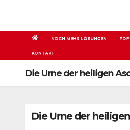
Zum
Inhalt
wechseln
NOCH MEHR LÖSUNGEN
PDF
KONTAKT
Die Urne der heiligen A
Die Urne der heilige