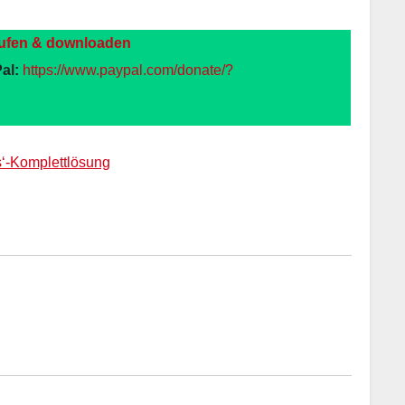
ufen & downloaden
al:
https://www.paypal.com/donate/?
s‘-Komplettlösung