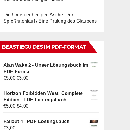
Die Urne der heiligen Asche: Der
Spießrutenlauf / Eine Prüfung des Glaubens
BEASTIEGUIDES IM PDF-FORMAT
Alan Wake 2 - Unser Lösungsbuch im
PDF-Format
Ursprünglicher
Aktueller
€
5,00
€
3,00
Preis
Preis
war:
ist:
Horizon Forbidden West: Complete
€5,00
€3,00.
Edition - PDF-Lösungsbuch
Ursprünglicher
Aktueller
€
5,00
€
4,00
Preis
Preis
war:
ist:
Fallout 4 - PDF-Lösungsbuch
€5,00
€4,00.
€
3,00