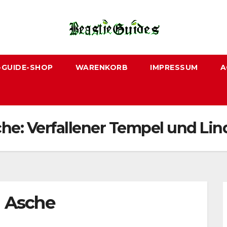
-GUIDE-SHOP
WARENKORB
IMPRESSUM
A
sche: Verfallener Tempel und L
n Asche