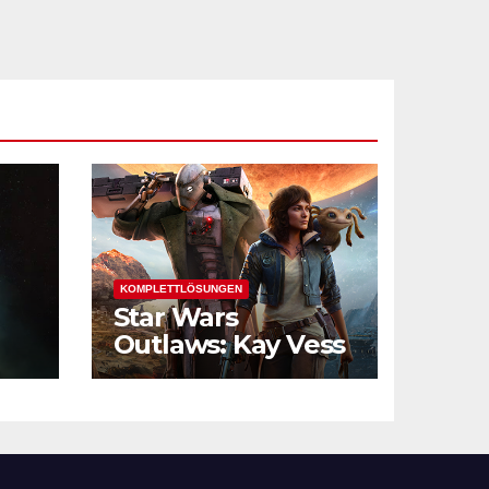
KOMPLETTLÖSUNGEN
Star Wars
Outlaws: Kay Vess
und die
Verbrechersyndik
ate