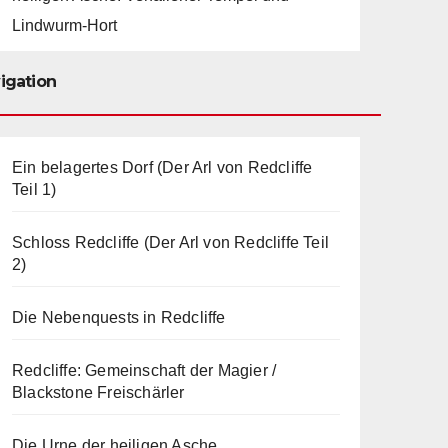
Lindwurm-Hort
igation
Ein belagertes Dorf (Der Arl von Redcliffe
Teil 1)
Schloss Redcliffe (Der Arl von Redcliffe Teil
2)
Die Nebenquests in Redcliffe
Redcliffe: Gemeinschaft der Magier /
Blackstone Freischärler
Die Urne der heiligen Asche