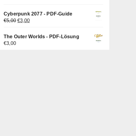
Cyberpunk 2077 - PDF-Guide
Ursprünglicher
Aktueller
€
5,00
€
3,00
Preis
Preis
war:
ist:
The Outer Worlds - PDF-Lösung
€5,00
€3,00.
€
3,00