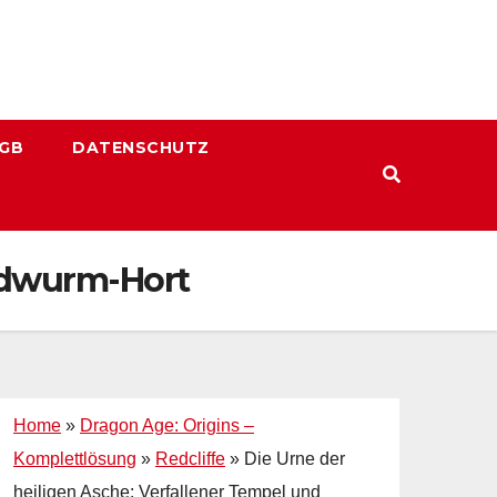
GB
DATENSCHUTZ
indwurm-Hort
Home
»
Dragon Age: Origins –
Komplettlösung
»
Redcliffe
»
Die Urne der
heiligen Asche: Verfallener Tempel und