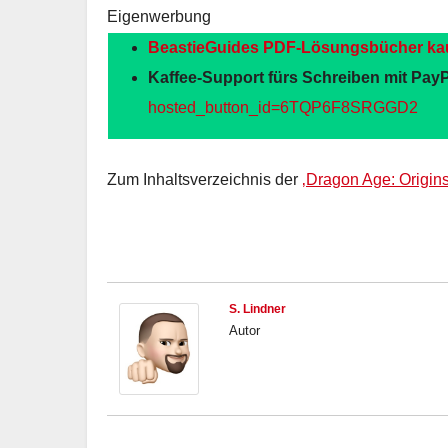
Eigenwerbung
BeastieGuides PDF-Lösungsbücher ka
Kaffee-Support fürs Schreiben mit PayP
hosted_button_id=6TQP6F8SRGGD2
Zum Inhaltsverzeichnis der
‚Dragon Age: Origin
S. Lindner
Autor