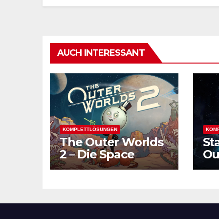
AUCH INTERESSANT
KOMPLETTLÖSUNGEN
KOM
The Outer Worlds
St
2 – Die Space
Ou
Odyssey geht
Fo
weiter