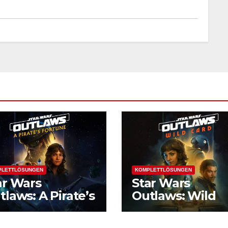
PLETTLÖSUNGEN
KOMPLETTLÖSUNGEN
ar Wars
Star Wars
tlaws: A Pirate’s
Outlaws: Wild
rtune
Card