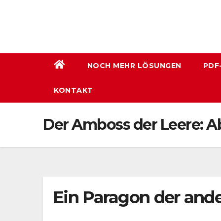
Zum
Inhalt
wechseln
NOCH MEHR LÖSUNGEN
PDF
KONTAKT
Der Amboss der Leere: A
Ein Paragon der ande