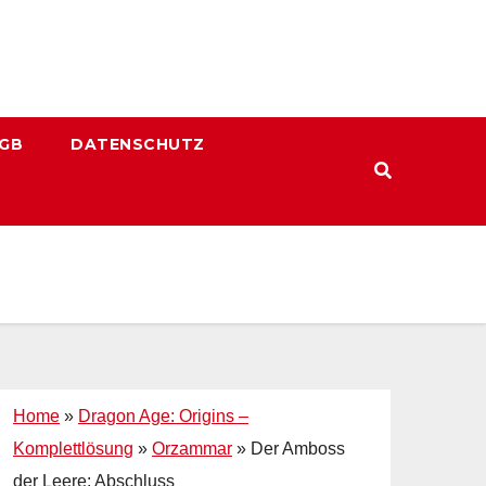
GB
DATENSCHUTZ
Home
»
Dragon Age: Origins –
Komplettlösung
»
Orzammar
»
Der Amboss
der Leere: Abschluss