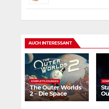
AUCH INTERESSANT
KOMPLETTLÖSUNGEN
KOM
The Outer Worlds
St
2 – Die Space
Ou
Odyssey geht
Fo
weiter