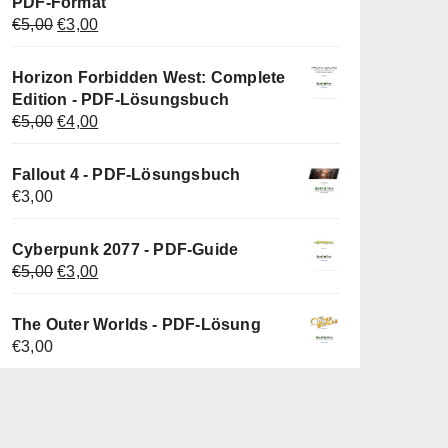
PDF-Format
Ursprünglicher
Aktueller
€
5,00
€
3,00
Preis
Preis
war:
ist:
Horizon Forbidden West: Complete
€5,00
€3,00.
Edition - PDF-Lösungsbuch
Ursprünglicher
Aktueller
€
5,00
€
4,00
Preis
Preis
war:
ist:
Fallout 4 - PDF-Lösungsbuch
€5,00
€4,00.
€
3,00
Cyberpunk 2077 - PDF-Guide
Ursprünglicher
Aktueller
€
5,00
€
3,00
Preis
Preis
war:
ist:
The Outer Worlds - PDF-Lösung
€5,00
€3,00.
€
3,00