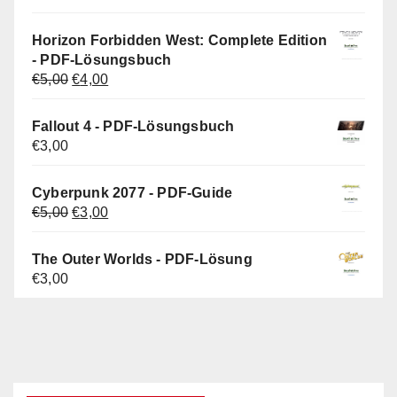
Preis
Preis
war:
ist:
Horizon Forbidden West: Complete Edition
€5,00
€3,00.
- PDF-Lösungsbuch
Ursprünglicher
Aktueller
€
5,00
€
4,00
Preis
Preis
war:
ist:
Fallout 4 - PDF-Lösungsbuch
€5,00
€4,00.
€
3,00
Cyberpunk 2077 - PDF-Guide
Ursprünglicher
Aktueller
€
5,00
€
3,00
Preis
Preis
war:
ist:
The Outer Worlds - PDF-Lösung
€5,00
€3,00.
€
3,00