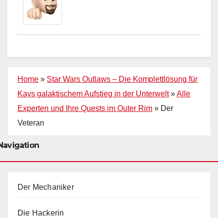
Home
»
Star Wars Outlaws – Die Komplettlösung für
Kays galaktischem Aufstieg in der Unterwelt
»
Alle
Experten und Ihre Quests im Outer Rim
»
Der
Veteran
Navigation
Der Mechaniker
Die Hackerin